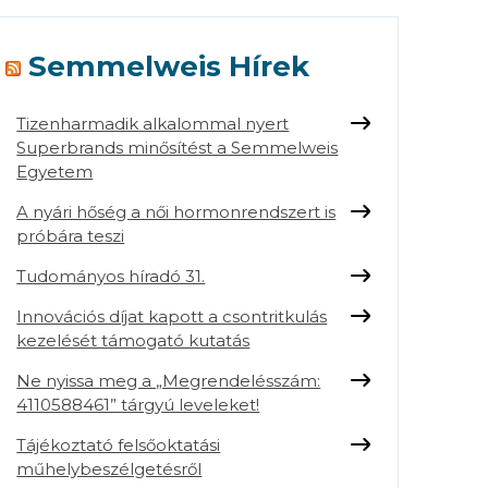
Semmelweis Hírek
Tizenharmadik alkalommal nyert
Superbrands minősítést a Semmelweis
Egyetem
A nyári hőség a női hormonrendszert is
próbára teszi
Tudományos híradó 31.
Innovációs díjat kapott a csontritkulás
kezelését támogató kutatás
Ne nyissa meg a „Megrendelésszám:
4110588461” tárgyú leveleket!
Tájékoztató felsőoktatási
műhelybeszélgetésről