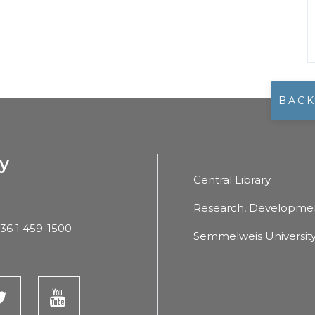
BACK
y
Central Library
Research, Developmen
36 1 459-1500
Semmelweis Universit