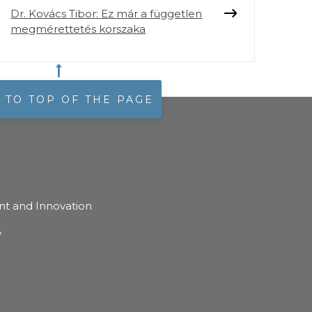
Dr. Kovács Tibor: Ez már a független
megmérettetés korszaka
 TO TOP OF THE PAGE
t and Innovation
y