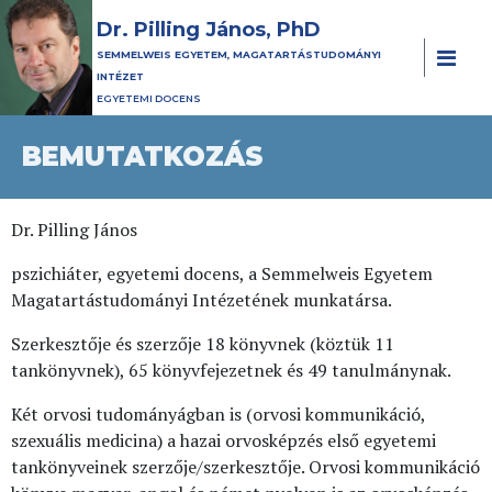
Dr. Pilling János, PhD
SEMMELWEIS EGYETEM, MAGATARTÁSTUDOMÁNYI
INTÉZET
EGYETEMI DOCENS
BEMUTATKOZÁS
Dr. Pilling János
pszichiáter, egyetemi docens, a Semmelweis Egyetem
Magatartástudományi Intézetének munkatársa.
Szerkesztője és szerzője 18 könyvnek (köztük 11
tankönyvnek), 65 könyvfejezetnek és 49 tanulmánynak.
Két orvosi tudományágban is (orvosi kommunikáció,
szexuális medicina) a hazai orvosképzés első egyetemi
tankönyveinek szerzője/szerkesztője. Orvosi kommunikáció