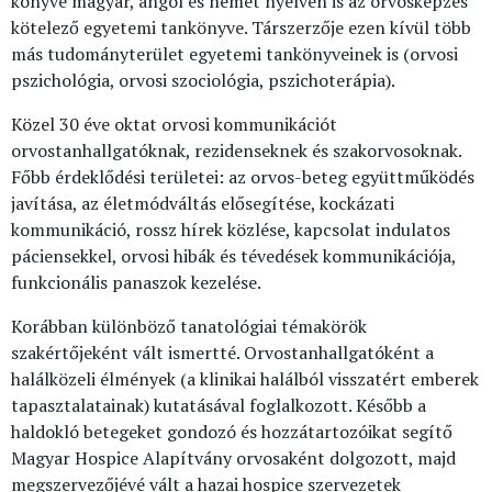
könyve magyar, angol és német nyelven is az orvosképzés
kötelező egyetemi tankönyve. Társzerzője ezen kívül több
más tudományterület egyetemi tankönyveinek is (orvosi
pszichológia, orvosi szociológia, pszichoterápia).
Közel 30 éve oktat orvosi kommunikációt
orvostanhallgatóknak, rezidenseknek és szakorvosoknak.
Főbb érdeklődési területei: az orvos-beteg együttműködés
javítása, az életmódváltás elősegítése, kockázati
kommunikáció, rossz hírek közlése, kapcsolat indulatos
páciensekkel, orvosi hibák és tévedések kommunikációja,
funkcionális panaszok kezelése.
Korábban különböző tanatológiai témakörök
szakértőjeként vált ismertté. Orvostanhallgatóként a
halálközeli élmények (a klinikai halálból visszatért emberek
tapasztalatainak) kutatásával foglalkozott. Később a
haldokló betegeket gondozó és hozzátartozóikat segítő
Magyar Hospice Alapítvány orvosaként dolgozott, majd
megszervezőjévé vált a hazai hospice szervezetek