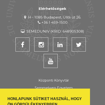
Elérhetőségek
H - 1085 Budapest, Üllői út 26.
+36 1 459-1500
SEMEDUNIV (KRID: 648905308)
Központi Könyvtár
Semmelweis Egyetem
Semmelweis Hírek
HONLAPUNK SÜTIKET HASZNÁL, HOGY
Semmelweis Scholar összes honlap
ÖN GÖRDÜLÉKENYEBBEN