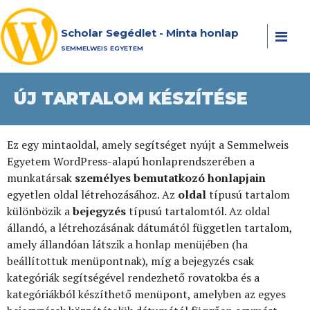
Scholar Segédlet - Minta honlap
SEMMELWEIS EGYETEM
ÚJ TARTALOM KÉSZÍTÉSE
Ez egy mintaoldal, amely segítséget nyújt a Semmelweis
Egyetem WordPress-alapú honlaprendszerében a
munkatársak
személyes bemutatkozó honlapjain
egyetlen oldal létrehozásához. Az
oldal
típusú tartalom
különbözik a
bejegyzés
típusú tartalomtól. Az oldal
állandó, a létrehozásának dátumától független tartalom,
amely állandóan látszik a honlap menüjében (ha
beállítottuk menüpontnak), míg a bejegyzés csak
kategóriák segítségével rendezhető rovatokba és a
kategóriákból készíthető menüpont, amelyben az egyes