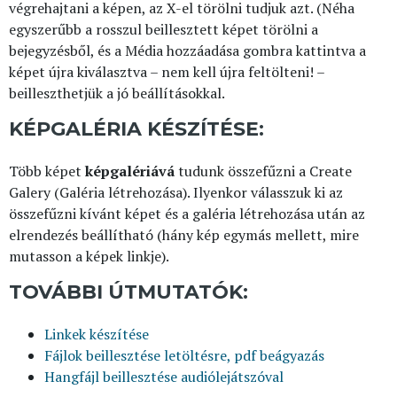
végrehajtani a képen, az X-el törölni tudjuk azt. (Néha
egyszerűbb a rosszul beillesztett képet törölni a
bejegyzésből, és a Média hozzáadása gombra kattintva a
képet újra kiválasztva – nem kell újra feltölteni! –
beilleszthetjük a jó beállításokkal.
KÉPGALÉRIA KÉSZÍTÉSE:
Több képet
képgalériává
tudunk összefűzni a Create
Galery (Galéria létrehozása). Ilyenkor válasszuk ki az
összefűzni kívánt képet és a galéria létrehozása után az
elrendezés beállítható (hány kép egymás mellett, mire
mutasson a képek linkje).
TOVÁBBI ÚTMUTATÓK:
Linkek készítése
Fájlok beillesztése letöltésre, pdf beágyazás
Hangfájl beillesztése audiólejátszóval