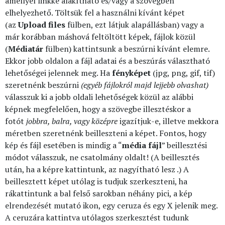
amellyel linkké alakítható és/vagy a szövegben
elhelyezhető. Töltsük fel a használni kívánt képet
(az
Upload files
fülben, ezt látjuk alapállásban) vagy a
már korábban máshová feltöltött képek, fájlok közül
(
Médiatár
fülben) kattintsunk a beszúrni kívánt elemre.
Ekkor jobb oldalon a fájl adatai és a beszúrás választható
lehetőségei jelennek meg. Ha
fényképet
(jpg, png, gif, tif)
szeretnénk beszúrni
(egyéb fájlokról majd lejjebb olvashat)
válasszuk ki a jobb oldali lehetőségek közül az alábbi
képnek megfelelően, hogy a szövegbe illesztéskor a
fotót
jobbra, balra, vagy középre
igazítjuk-e, illetve mekkora
méretben szeretnénk beilleszteni a képet. Fontos, hogy
kép és fájl esetében is mindig a “
média fájl
” beillesztési
módot válasszuk, ne csatolmány oldalt! (A beillesztés
után, ha a képre kattintunk, az nagyítható lesz .) A
beillesztett képet utólag is tudjuk szerkeszteni, ha
rákattintunk a bal felső sarokban néhány pici, a kép
elrendezését mutató ikon, egy ceruza és egy X jelenik meg.
A ceruzára kattintva utólagos szerkesztést tudunk