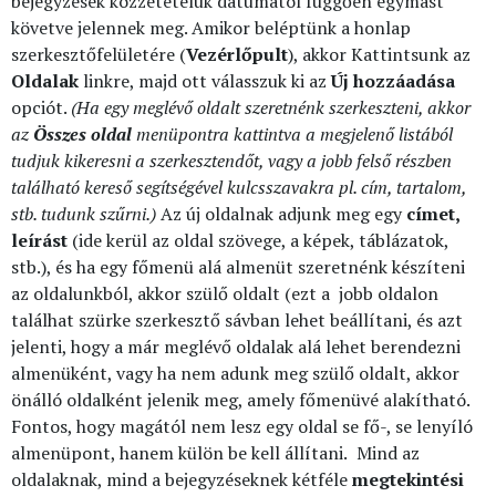
bejegyzések közzétételük dátumától függően egymást
követve jelennek meg. Amikor beléptünk a honlap
szerkesztőfelületére (
Vezérlőpult
), akkor Kattintsunk az
Oldalak
linkre, majd ott válasszuk ki az
Új hozzáadása
opciót.
(Ha egy meglévő oldalt szeretnénk szerkeszteni, akkor
az
Összes oldal
menüpontra kattintva a megjelenő listából
tudjuk kikeresni a szerkesztendőt, vagy a jobb felső részben
található kereső segítségével kulcsszavakra pl. cím, tartalom,
stb. tudunk szűrni.)
Az új oldalnak adjunk meg egy
címet,
leírást
(ide kerül az oldal szövege, a képek, táblázatok,
stb.), és ha egy főmenü alá almenüt szeretnénk készíteni
az oldalunkból, akkor szülő oldalt (ezt a jobb oldalon
találhat szürke szerkesztő sávban lehet beállítani, és azt
jelenti, hogy a már meglévő oldalak alá lehet berendezni
almenüként, vagy ha nem adunk meg szülő oldalt, akkor
önálló oldalként jelenik meg, amely főmenüvé alakítható.
Fontos, hogy magától nem lesz egy oldal se fő-, se lenyíló
almenüpont, hanem külön be kell állítani.
Mind az
oldalaknak, mind a bejegyzéseknek kétféle
megtekintési