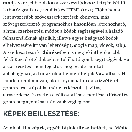
mód
ja van: jobb oldalon a szerkesztődoboz tetején két fül
látható: grafikus (vizuális ) és HTML (text). Előbbiben a
legegyszerűbb szövegszerkesztések könnyen, más
szövegszerkesztő programokhoz hasonlóan létrehozható,
a html szerkesztési módot a kódok segítségével a haladó
felhasználóknak ajánljuk, illetve egyes beágyazó kódok
elhelyezésére itt van lehetőség (Google map, videók, stb.).
A szerkesztésünk
Előnézet
ben is megtekinthető a jobb
felső Közzététel dobozban található gomb segítségével. Ha
a szerkesztést nem fejeztük még be, de munkát
abbahagynák, akkor az oldalt elmenthetjük
Vázlat
ba is. Ha
minden rendben van, akkor nyomhatunk a
közzététel
gombra és az új oldal már el is készült. Javítás,
újraszerkesztés esetén a változtatások mentése a
Frissítés
gomb megnyomása után válik véglegessé.
KÉPEK BEILLESZTÉSE:
Az oldalakba
képek, egyéb fájlok illeszthető
ek, ha
Média