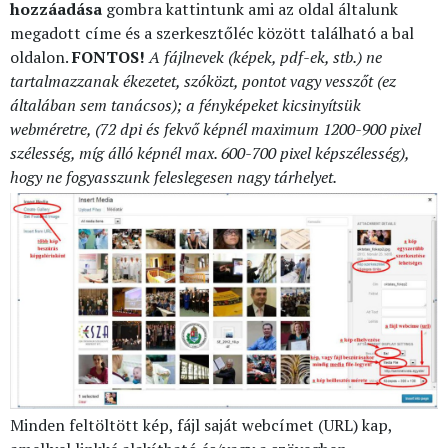
hozzáadása
gombra kattintunk ami az oldal általunk
megadott címe és a szerkesztőléc között található a bal
oldalon.
FONTOS!
A fájlnevek (képek, pdf-ek, stb.) ne
tartalmazzanak ékezetet, szóközt, pontot vagy vesszőt (ez
általában sem tanácsos); a fényképeket kicsinyítsük
webméretre, (72 dpi és fekvő képnél maximum 1200-900 pixel
szélesség, míg álló képnél max. 600-700 pixel képszélesség),
hogy ne fogyasszunk feleslegesen nagy tárhelyet.
Minden feltöltött kép, fájl saját webcímet (URL) kap,