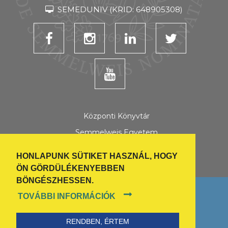
SEMEDUNIV (KRID: 648905308)
Központi Könyvtár
Semmelweis Egyetem
Semmelweis Hírek
HONLAPUNK SÜTIKET HASZNÁL, HOGY
Semmelweis Scholar összes honlap
ÖN GÖRDÜLÉKENYEBBEN
BÖNGÉSZHESSEN.
TOVÁBBI INFORMÁCIÓK
2026 Semmelweis Egyetem - Minden jog
fenntartva
RENDBEN, ÉRTEM