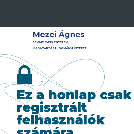
Mezei Ágnes
SEMMELWEIS EGYETEM,
MAGATARTÁSTUDOMÁNYI INTÉZET
Ez a honlap csak
regisztrált
felhasználók
számára