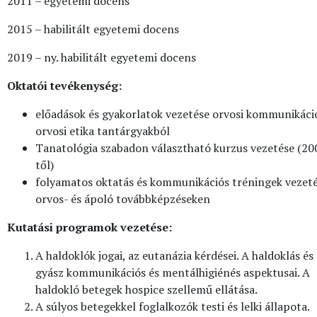
2011 – egyetemi docens
2015 – habilitált egyetemi docens
2019 – ny. habilitált egyetemi docens
Oktatói tevékenység:
előadások és gyakorlatok vezetése orvosi kommunikáci
orvosi etika tantárgyakból
Tanatológia szabadon választható kurzus vezetése (20
től)
folyamatos oktatás és kommunikációs tréningek vezet
orvos- és ápoló továbbképzéseken
Kutatási programok vezetése:
A haldoklók jogai, az eutanázia kérdései. A haldoklás és
gyász kommunikációs és mentálhigiénés aspektusai. A
haldokló betegek hospice szellemű ellátása.
A súlyos betegekkel foglalkozók testi és lelki állapota.