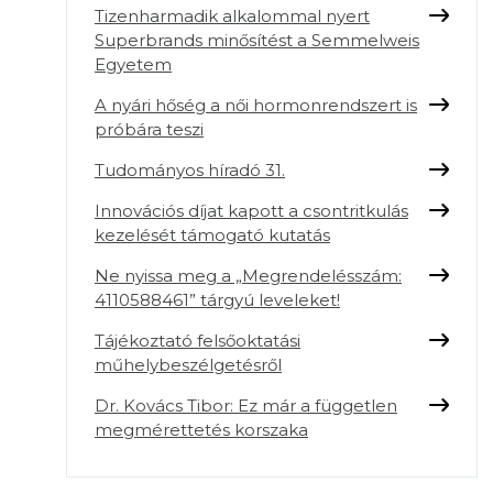
Tizenharmadik alkalommal nyert
Superbrands minősítést a Semmelweis
Egyetem
A nyári hőség a női hormonrendszert is
próbára teszi
Tudományos híradó 31.
Innovációs díjat kapott a csontritkulás
kezelését támogató kutatás
Ne nyissa meg a „Megrendelésszám:
4110588461” tárgyú leveleket!
Tájékoztató felsőoktatási
műhelybeszélgetésről
Dr. Kovács Tibor: Ez már a független
megmérettetés korszaka