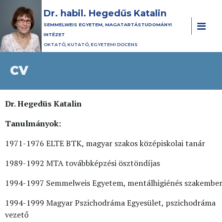
Dr. habil. Hegedűs Katalin
SEMMELWEIS EGYETEM, MAGATARTÁSTUDOMÁNYI
INTÉZET
OKTATÓ, KUTATÓ, EGYETEMI DOCENS
CV
Dr. Hegedüs Katalin
Tanulmányok:
1971-1976 ELTE BTK, magyar szakos középiskolai tanár
1989-1992 MTA továbbképzési ösztöndíjas
1994-1997 Semmelweis Egyetem, mentálhigiénés szakembe
1994-1999 Magyar Pszichodráma Egyesület, pszichodráma
vezető