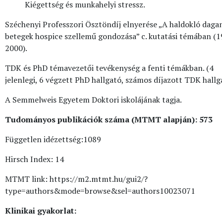
Kiégettség és munkahelyi stressz.
Széchenyi Professzori Ösztöndíj elnyerése „A haldokló daga
betegek hospice szellemű gondozása” c. kutatási témában (1
2000).
TDK és PhD témavezetői tevékenység a fenti témákban. (4
jelenlegi, 6 végzett PhD hallgató, számos díjazott TDK hallg
A Semmelweis Egyetem Doktori iskolájának tagja.
Tudományos publikációk száma (MTMT alapján): 573
Független idézettség:1089
Hirsch Index: 14
MTMT link: https://m2.mtmt.hu/gui2/?
type=authors&mode=browse&sel=authors10023071
Klinikai gyakorlat: